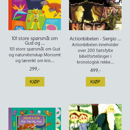
101 store spørsmål om
Actionbibelen - Sergio ...
Gud og ...
Actionbibelen inneholder
101 store spørsmål om Gud
over 200 fartsfylte
og naturvitenskap Morsomt
bibelfortellinger i
og lærerikt om kris...
kronologisk rekke...
299,-
499,-
KJØP
KJØP