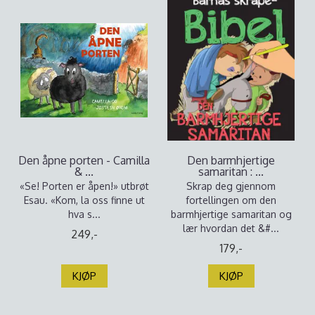
Den åpne porten - Camilla
Den barmhjertige
& ...
samaritan : ...
«Se! Porten er åpen!» utbrøt
Skrap deg gjennom
Esau. «Kom, la oss finne ut
fortellingen om den
hva s...
barmhjertige samaritan og
lær hvordan det &#...
249,-
179,-
KJØP
KJØP