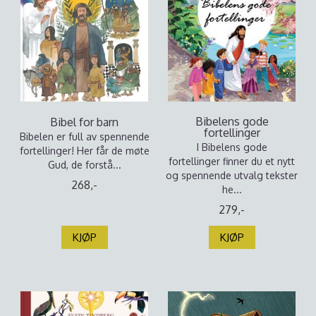
Bibelens gode
Bibel for barn
fortellinger
Bibelen er full av spennende
I Bibelens gode
fortellinger! Her får de møte
fortellinger finner du et nytt
Gud, de forstå...
og spennende utvalg tekster
268,-
he...
279,-
KJØP
KJØP