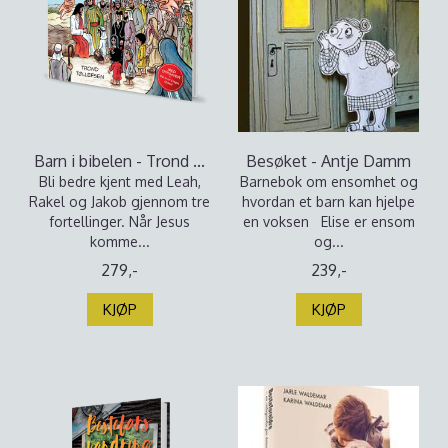
Barn i bibelen - Trond ...
Besøket - Antje Damm
Bli bedre kjent med Leah,
Barnebok om ensomhet og
Rakel og Jakob gjennom tre
hvordan et barn kan hjelpe
fortellinger. Når Jesus
en voksen Elise er ensom
komme...
og...
279,-
239,-
KJØP
KJØP