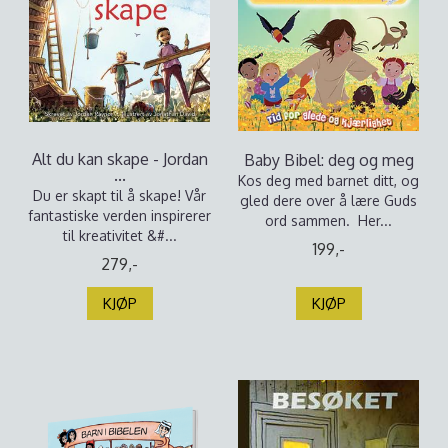
Alt du kan skape - Jordan
Baby Bibel: deg og meg
...
Kos deg med barnet ditt, og
Du er skapt til å skape! Vår
gled dere over å lære Guds
fantastiske verden inspirerer
ord sammen. Her...
til kreativitet &#...
199,-
279,-
KJØP
KJØP