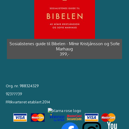
Ja til virkeligheten - Ulla Käll
349,-
Veven - Martin Lönnebo
399,-
Sosialistenes guide til Bibelen - Mímir Kristjánsson og Sofie
I Guds nærhet - Kurt Hjemdal
Tru - Kari Veiteberg
Marhaug
249,-
439,-
399,-
Org. nr. 988324329
92377739
FRIkvarteret etablert 2014