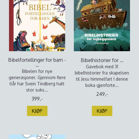
Bibelfortellinger for barn -
Bibelhistorier for ...
...
Gavebok med 31
Bibelen for nye
bibelhistorier fra skapelsen
generasjoner. Gjennom flere
til Jesu himmelfart I denne
tiår har Svein Tindberg hatt
boka gjenforte...
stor suks...
249,-
399,-
KJØP
KJØP