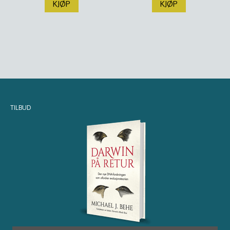
KJØP
KJØP
TILBUD