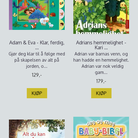
Adam & Eva - Klar, ferdig,
Adrians hemmelighet -
...
Kari ...
Gjør deg klar til å følge med
Adrian var barnas venn, og
på skapelsen av alt på
han hadde en hemmelighet.
jorden, o...
Adrian var nok veldig
gam...
129,-
179,-
KJØP
KJØP