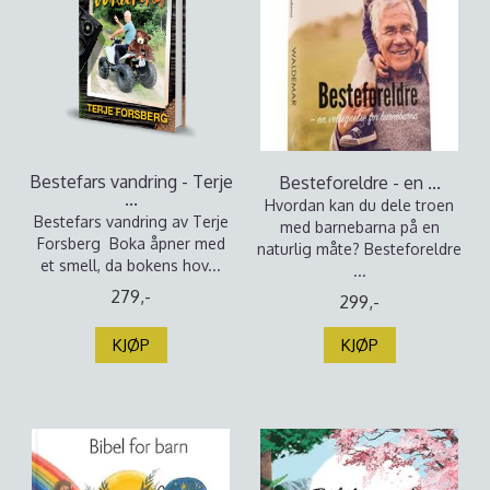
Bestefars vandring - Terje
Besteforeldre - en ...
...
Hvordan kan du dele troen
Bestefars vandring av Terje
med barnebarna på en
Forsberg Boka åpner med
naturlig måte? Besteforeldre
et smell, da bokens hov...
...
279,-
299,-
KJØP
KJØP