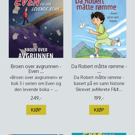
Broen over avgrunnen -
Da Robert måtte rømme -
Even ...
...
«Broen over avgrunnen» er
Da Robert måtte rømme -
bok 3 i serien om Even og
basert på en sann historie
den levende boka – ...
Skrevet avMerete F&#...
249,-
199,-
KJØP
KJØP