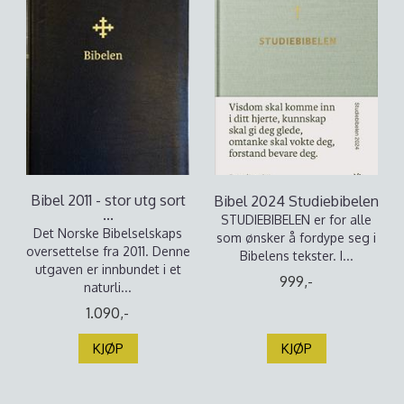
Bibel 2011 - stor utg sort
Bibel 2024 Studiebibelen
...
STUDIEBIBELEN er for alle
Det Norske Bibelselskaps
som ønsker å fordype seg i
oversettelse fra 2011. Denne
Bibelens tekster. I...
utgaven er innbundet i et
999,-
naturli...
1.090,-
KJØP
KJØP