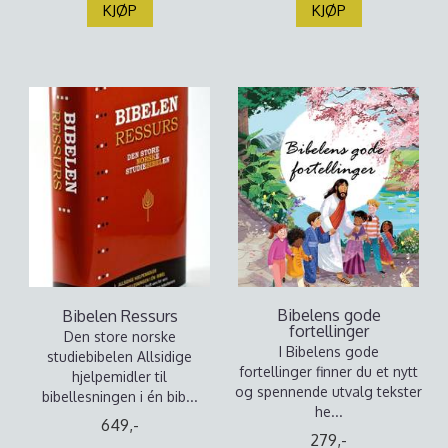
KJØP
KJØP
Bibelens gode
Bibelen Ressurs
fortellinger
Den store norske
I Bibelens gode
studiebibelen Allsidige
fortellinger finner du et nytt
hjelpemidler til
og spennende utvalg tekster
bibellesningen i én bib...
he...
649,-
279,-