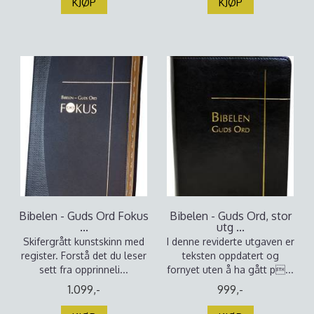
KJØP
KJØP
Bibelen - Guds Ord Fokus
Bibelen - Guds Ord, stor
...
utg ...
Skifergrått kunstskinn med
I denne reviderte utgaven er
register. Forstå det du leser
teksten oppdatert og
sett fra opprinneli...
fornyet uten å ha gått p...
1.099,-
999,-