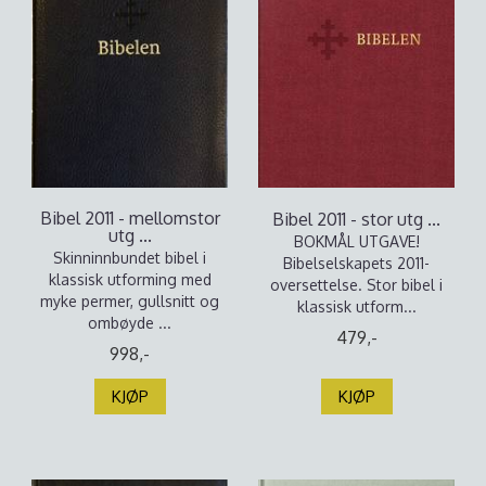
Bibel 2011 - mellomstor
Bibel 2011 - stor utg ...
utg ...
BOKMÅL UTGAVE!
Skinninnbundet bibel i
Bibelselskapets 2011-
klassisk utforming med
oversettelse. Stor bibel i
myke permer, gullsnitt og
klassisk utform...
ombøyde ...
479,-
998,-
KJØP
KJØP