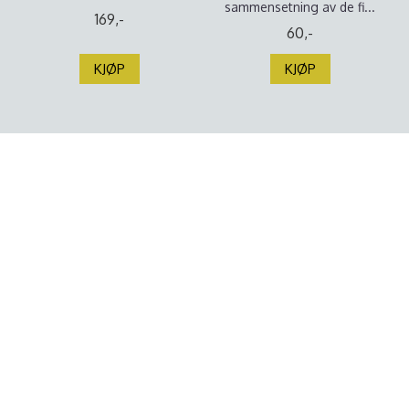
sammensetning av de fi...
169,-
60,-
KJØP
KJØP
Min fargerike barnebiblel -
Min barnebibel
...
Hvem bygde arken? Hvem
Min fargerike barnebibel
slåss mot en stor kjempe?
Barnets første bibel! Min
Hvem ga brød og fisk til