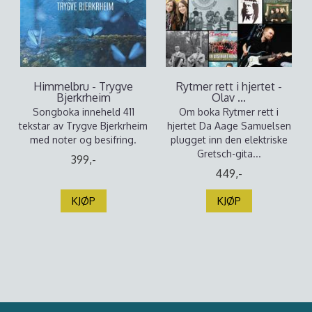
Himmelbru - Trygve
Rytmer rett i hjertet -
Bjerkrheim
Olav ...
Songboka inneheld 411
Om boka Rytmer rett i
tekstar av Trygve Bjerkrheim
hjertet Da Aage Samuelsen
med noter og besifring.
plugget inn den elektriske
Gretsch-gita...
399,-
449,-
KJØP
KJØP